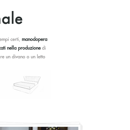
ale
empi certi,
manodopera
zati nella produzione
di
re un divano o un letto