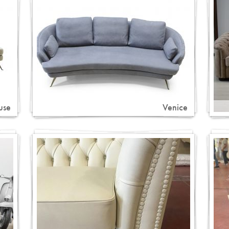
use
Venice