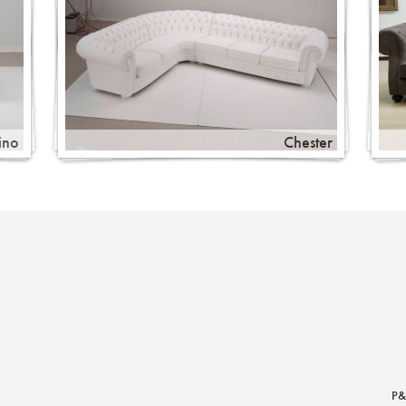
ino
Chester
P&