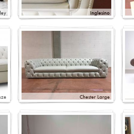
ley
Inglesino
nze
Chester Large